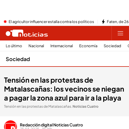
El agricultor influencer estalla contra los políticos
Faten, de 26
Lo último
Nacional
Internacional
Economía
Sociedad
Sociedad
Tensión en las protestas de
Matalascañas: los vecinos se niegan
a pagar la zona azul para ir a la playa
Tensión en las protestas de Matalascañas
.
Noticias Cuatro
Redacción digital Noticias Cuatro
25 JUL 2025 - 19:26h.