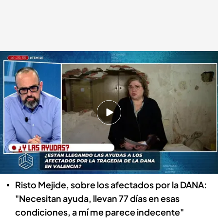
María Ángeles, vecina afectada por la DANA.
Todo es mentira
14 ENE 2025 - 20:09h.
María Ángeles, vecina afectada por la DANA de
Algemesí: "La ayuda está mal planteada,
continúan siendo unos ineptos y no están
preparados para gobernar"
Risto Mejide, sobre los afectados por la DANA:
"Necesitan ayuda, llevan 77 días en esas
condiciones, a mí me parece indecente"