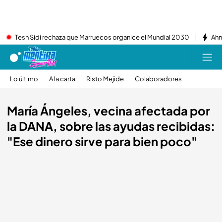
Tesh Sidi rechaza que Marruecos organice el Mundial 2030
Ahm
Lo último
A la carta
Risto Mejide
Colaboradores
María Ángeles, vecina afectada por
la DANA, sobre las ayudas recibidas:
"Ese dinero sirve para bien poco"