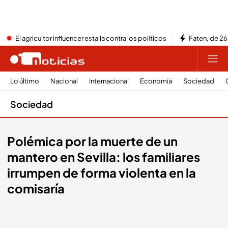
El agricultor influencer estalla contra los políticos
Faten, de 26
Lo último
Nacional
Internacional
Economía
Sociedad
Sociedad
Polémica por la muerte de un
mantero en Sevilla: los familiares
irrumpen de forma violenta en la
comisaría