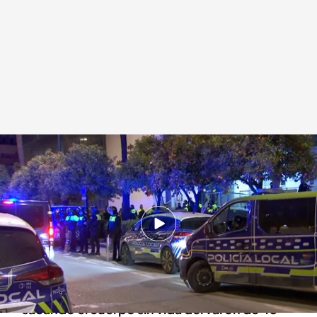
Polémica por la muerte de un mantero de 43 años en Sevilla
Redacción digital Noticias Cuatro
30 DIC 2024 - 17:03h.
Familiares de la víctima lanzaron piedras a la
comisaría e hirieron a dos agentes
Los equipos de rescate acuático acabaron
sacando el cuerpo sin vida del varón de 43