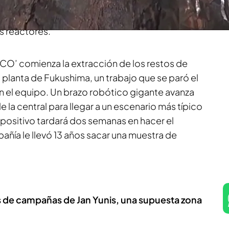
 ha ido posponiendo hasta encontrar un método
0 toneladas de
escombros
y
agua contaminada
s reactores.
O’ comienza la extracción de los restos de
 planta de Fukushima, un trabajo que se paró el
n el equipo. Un brazo robótico gigante avanza
de la central para llegar a un escenario más típico
spositivo tardará dos semanas en hacer el
ñía le llevó 13 años sacar una muestra de
s de campañas de Jan Yunis, una supuesta zona