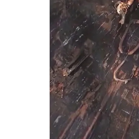
10 SEP 2024 - 17:49h.
La empresa japonesa TE
combustible nuclear de
Un brazo robótico gigant
central para llegar a l
TEPCO liberó agua radia
proceso de desmantela
Compartir
Japón reanuda las
labores 
todavía con pruebas- tras 