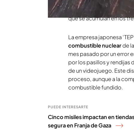
operación crucial que se
seguro para retirar las 88
que se acumulan en los tre
La empresa japonesa ‘TEPC
combustible nuclear
de la
mes pasado por un error e
por los pasillos y rendijas 
de un videojuego. Este di
proceso, aunque a la compa
combustible fundido.
PUEDE INTERESARTE
Cinco misiles impactan en tienda
segura en Franja de Gaza