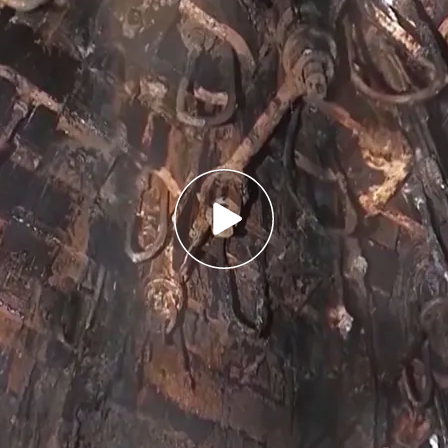
PCO reanuda la extracción de los restos de
 la planta de Fukushima
e avanza por los pasillos y rendijas de la
os escombros
ctiva tratada de la central como parte de este
miento en agosto
de limpieza
en la central nuclear de
Fukushima
-
13 años de la catástrofe. Se trata de una