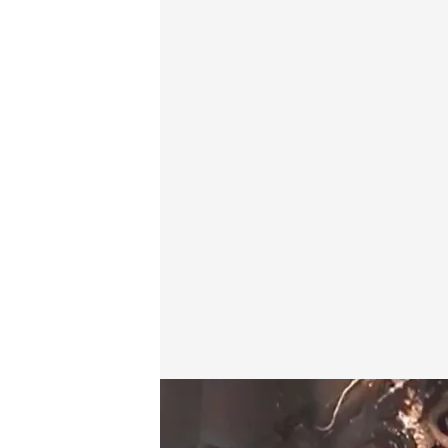
Empiezan las labores de limpieza en la central nuc
Redacción digital Noticias Cuatro