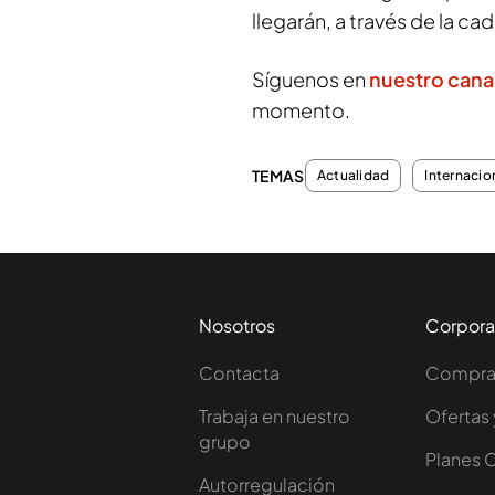
llegarán, a través de la c
Síguenos en
nuestro cana
momento.
TEMAS
Actualidad
Internacio
Nosotros
Corpora
Contacta
Comprar
Trabaja en nuestro
Ofertas 
grupo
Planes 
Autorregulación