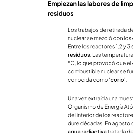
Empiezan las labores de limp
residuos
Los trabajos de retirada 
nuclear se mezcló con los 
Entre los reactores 1,2 y 3
residuos
. Las temperatura
ºC, lo que provocó que el 
combustible nuclear se fu
conocida como ‘
corio
’.
Una vez extraída una muest
Organismo de Energía Ató
del interior de los reacto
dure décadas. En agosto 
agua radiactiva
tratada de