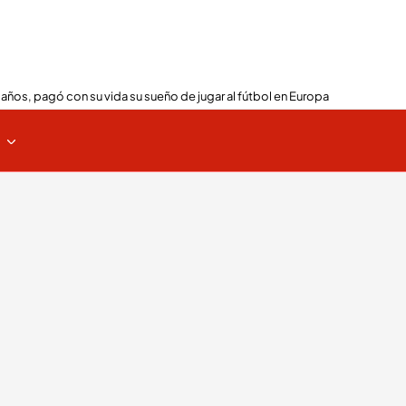
 años, pagó con su vida su sueño de jugar al fútbol en Europa
s