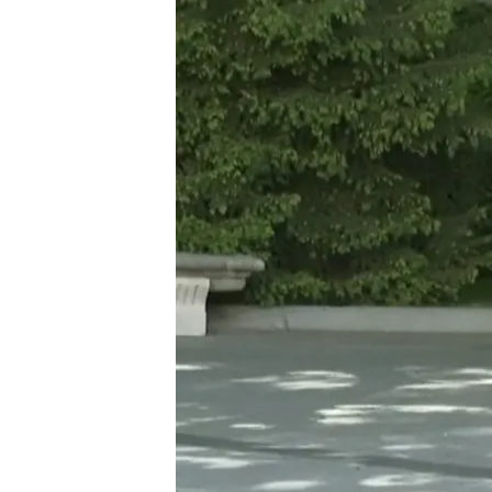
29 OCT 2024 - 17:11h.
La llegada de Delcy Rod
Aldama perseguía sacar 
La Audiencia Nacional tr
Aldama y sus socios ten
Compartir
Hoy aparecen nuevos dato
Víctor de Aldama
-
nexo c
de Venezuela,
Delcy Rodrí
famosas maletas
que trajo
Estaríamos hablando en tot