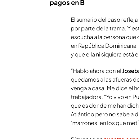
pagos en B
El sumario del caso reflej
por parte de la trama. Y es
escucha a la persona que 
en República Dominicana.
y que ella ni siquiera está
“Hablo ahora con el
Joseb
quedamos a las afueras d
venga a casa. Me dice el 
trabajadora. “Yo vivo en 
que es donde me han dicho’
Atlántico pero no sabe a d
‘marrones’ en los que met