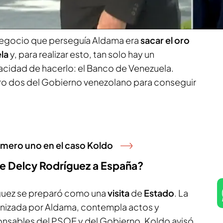
negocio que perseguía Aldama era
sacar el oro
la
y, para realizar esto, tan solo hay un
cidad de hacerlo: el Banco de Venezuela.
ero dos del Gobierno venezolano para conseguir
úmero uno en el caso Koldo
de Delcy Rodríguez a España?
íguez se preparó como una
visita
de
Estado
. La
anizada por Aldama, contempla actos y
onsables del PSOE y del Gobierno. Koldo avisó