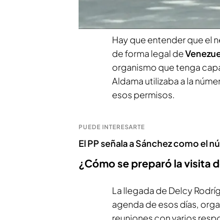
con facilidad.
Hay que entender que el 
de forma legal de
Venezue
organismo que tenga capa
Aldama utilizaba a la núm
esos permisos.
PUEDE INTERESARTE
El PP señala a Sánchez como el n
¿Cómo se preparó la visita 
La llegada de Delcy Rodr
agenda de esos días, org
reuniones con varios resp