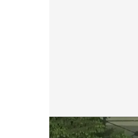
Hablamos sobre las famosas maletas de Delcy Rod
Redacción digital Noticias Cuatro
Daniel