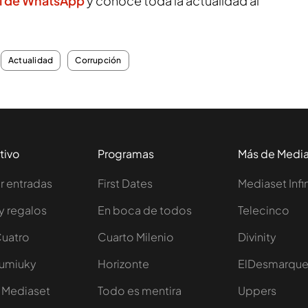
l de WhatsApp
y conoce toda la actualidad al
Actualidad
Corrupción
tivo
Programas
Más de Medi
 entradas
First Dates
Mediaset Infi
y regalos
En boca de todos
Telecinco
Cuatro
Cuarto Milenio
Divinity
Iumiuky
Horizonte
ElDesmarqu
 Mediaset
Todo es mentira
Uppers