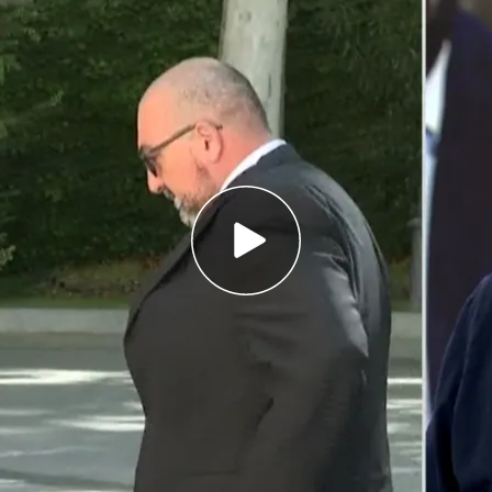
ríguez se preparó como una visita de Estado
el oro de forma legal de Venezuela
ata de localizar 73 millones de euros que
drían en el extranjero
s sobre el negocio de oro que el
empresario
orruptor de la trama Koldo
- y la vicepresidenta
guez,
tenían entre manos. Todo apunta a que las
 Rodríguez en su viaje a España no tenían oro.
al de 1,2 toneladas que no se podría levantar