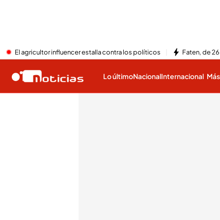
El agricultor influencer estalla contra los políticos
Faten, de 26
Lo último
Nacional
Internacional
Má