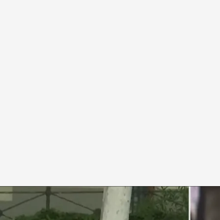
ríguez
 Montero