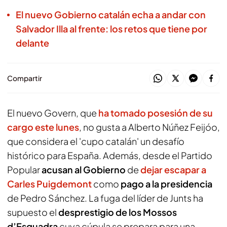
El nuevo Gobierno catalán echa a andar con
Salvador Illa al frente: los retos que tiene por
delante
Compartir
El nuevo Govern, que
ha tomado posesión de su
cargo este lunes
, no gusta a Alberto Núñez Feijóo,
que considera el 'cupo catalán' un desafío
histórico para España. Además, desde el Partido
Popular
acusan al Gobierno
de
dejar escapar a
Carles Puigdemont
como
pago a la presidencia
de Pedro Sánchez. La fuga del líder de Junts ha
supuesto el
desprestigio de los Mossos
d’Esquadra
cuya cúpula se prepara para una