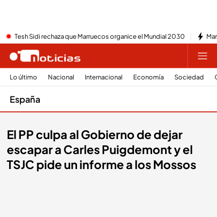
Tesh Sidi rechaza que Marruecos organice el Mundial 2030
Mar
Lo último
Nacional
Internacional
Economía
Sociedad
España
El PP culpa al Gobierno de dejar
escapar a Carles Puigdemont y el
TSJC pide un informe a los Mossos