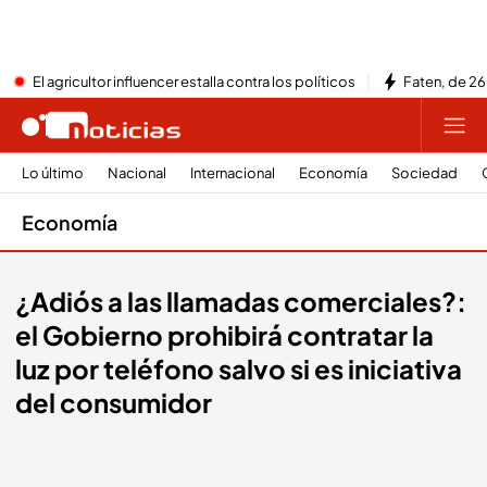
El agricultor influencer estalla contra los políticos
Faten, de 26
Lo último
Nacional
Internacional
Economía
Sociedad
Economía
¿Adiós a las llamadas comerciales?:
el Gobierno prohibirá contratar la
luz por teléfono salvo si es iniciativa
del consumidor