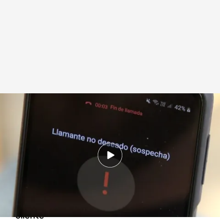
Cómo será la nueva ley que pretende terminar con las prácticas abusivas
de las comercializadoras
Redacción digital Noticias Cuatro
20 AGO 2024 - 20:42h.
El Gobierno planea prohibir a las
comercializadoras de electricidad realizar
contratos por vía telefónica salvo si lo pide el
cliente