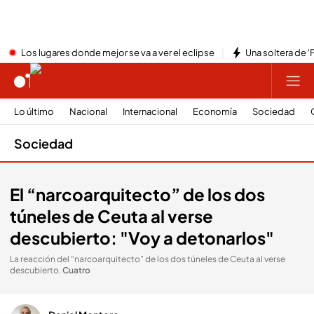
Los lugares donde mejor se va a ver el eclipse
Una soltera de '
Lo último
Nacional
Internacional
Economía
Sociedad
Sociedad
El “narcoarquitecto” de los dos
túneles de Ceuta al verse
descubierto: "Voy a detonarlos"
La reacción del “narcoarquitecto” de los dos túneles de Ceuta al verse
descubierto
.
Cuatro