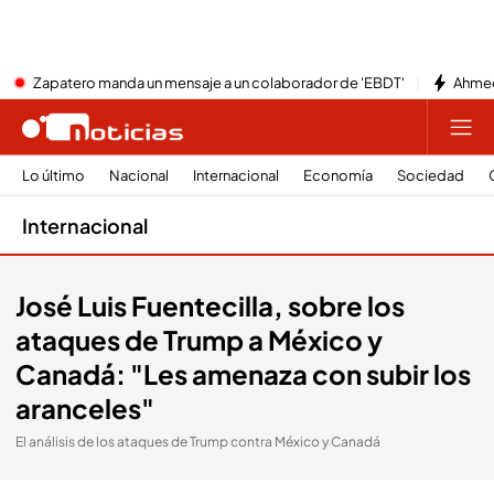
Zapatero manda un mensaje a un colaborador de 'EBDT'
Ahmed
Lo último
Nacional
Internacional
Economía
Sociedad
Internacional
José Luis Fuentecilla, sobre los
ataques de Trump a México y
Canadá: "Les amenaza con subir los
aranceles"
El análisis de los ataques de Trump contra México y Canadá