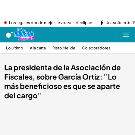
Los lugares donde mejor se va a ver el eclipse
Una soltera de '
Lo último
A la carta
Risto Mejide
Colaboradores
La presidenta de la Asociación de
Fiscales, sobre García Ortiz: ''Lo
más beneficioso es que se aparte
del cargo''