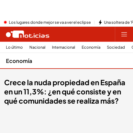
Los lugares donde mejor se va a ver el eclipse
Una soltera de '
Lo último
Nacional
Internacional
Economía
Sociedad
Economía
Crece la nuda propiedad en España
en un 11,3%: ¿en qué consiste y en
qué comunidades se realiza más?