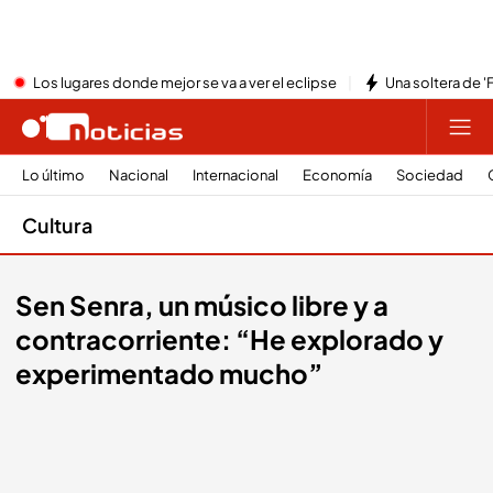
Los lugares donde mejor se va a ver el eclipse
Una soltera de '
Lo último
Nacional
Internacional
Economía
Sociedad
Cultura
Sen Senra, un músico libre y a
contracorriente: “He explorado y
experimentado mucho”