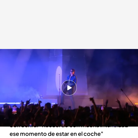
La entrevista con el artista gallego Sen Senra
.
Imagen: Javier Noriega
Redacción digital Noticias Cuatro
07 JUN 2024 - 18:03h.
El último álbum que ha publicado se titula
como la matrícula del primer coche de su
padre: ‘PO2054AZ (Vol.I)’
Sen Senra: "Recuerdo con mucha intensidad
ese momento de estar en el coche"