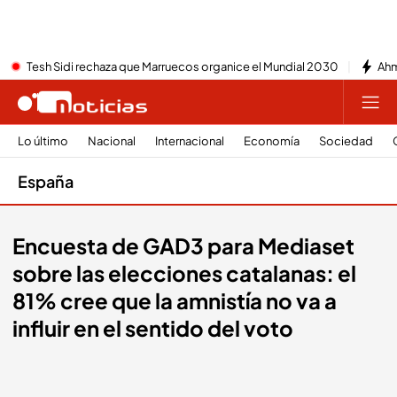
Tesh Sidi rechaza que Marruecos organice el Mundial 2030
Ahm
Lo último
Nacional
Internacional
Economía
Sociedad
España
Encuesta de GAD3 para Mediaset
sobre las elecciones catalanas: el
81% cree que la amnistía no va a
influir en el sentido del voto