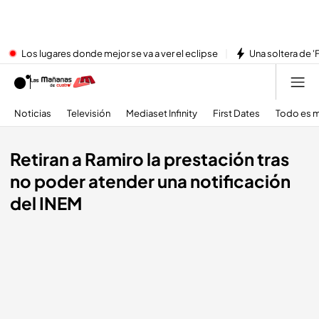
Los lugares donde mejor se va a ver el eclipse
Una soltera de '
Noticias
Televisión
Mediaset Infinity
First Dates
Todo es m
Retiran a Ramiro la prestación tras
no poder atender una notificación
del INEM